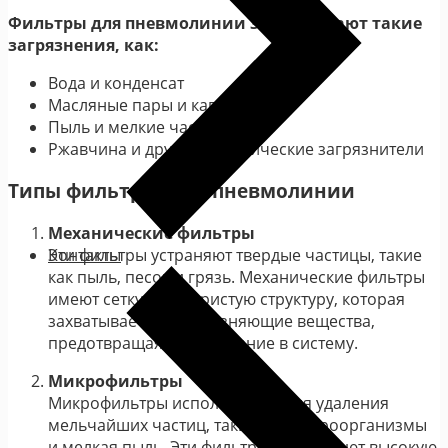
Фильтры для пневмолинии задерживают такие
загрязнения, как:
Вода и конденсат
Масляные пары и капли масла
Пыль и мелкие частицы
Ржавчина и другие механические загрязнители
Типы фильтров для пневмолинии
Механические фильтры
Контакты
Эти фильтры устраняют твердые частицы, такие
как пыль, песок и грязь. Механические фильтры
имеют сетку или пористую структуру, которая
захватывает эти загрязняющие вещества,
предотвращая их попадание в систему.
Микрофильтры
Микрофильтры используются для удаления
мельчайших частиц, таких как микроорганизмы
и мелкая пыль. Эти фильтры предлагают высокую