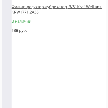
Фильтр-редуктор-лубрикатор, 3/8" KraftWell арт.
KRW1771.2A38
В наличии
188
руб.