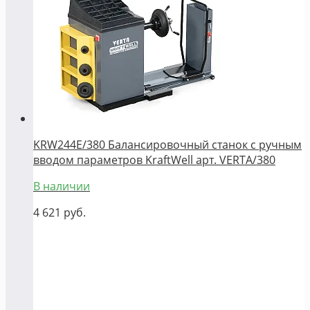
KRW244E/380 Балансировочный станок с ручным
вводом параметров KraftWell арт. VERTA/380
В наличии
4 621
руб.