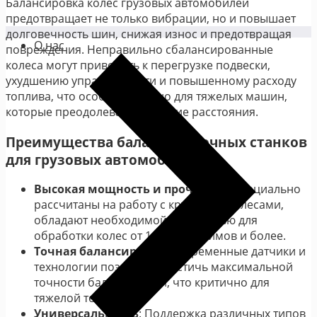
Балансировка колес грузовых автомобилей
предотвращает не только вибрации, но и повышает
долговечность шин, снижая износ и предотвращая
О нас
повреждения. Неправильно сбалансированные
колеса могут приводить к перегрузке подвески,
ухудшению управляемости и повышенному расходу
топлива, что особенно важно для тяжелых машин,
которые преодолевают большие расстояния.
Преимущества балансировочных станков
для грузовых автомобилей
Высокая мощность и прочность
: Специально
рассчитаны на работу с крупными колесами,
обладают необходимой мощностью для
обработки колес от 16 до 24 дюймов и более.
Точная балансировка
: Современные датчики и
технологии позволяют достичь максимальной
точности балансировки, что критично для
тяжелой техники.
Универсальность
: Поддержка различных типов