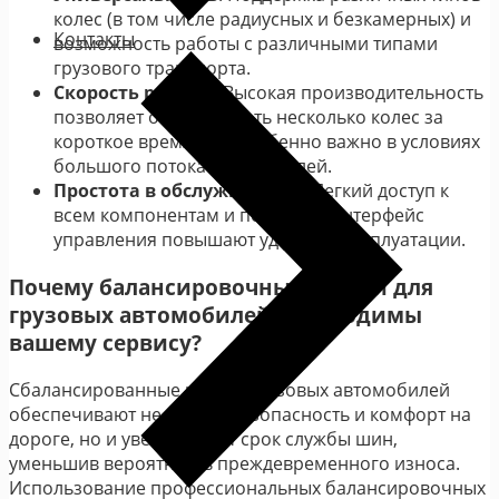
колес (в том числе радиусных и безкамерных) и
Контакты
возможность работы с различными типами
грузового транспорта.
Скорость работы
: Высокая производительность
позволяет обрабатывать несколько колес за
короткое время, что особенно важно в условиях
большого потока автомобилей.
Простота в обслуживании
: Легкий доступ к
всем компонентам и понятный интерфейс
управления повышают удобство эксплуатации.
Почему балансировочные станки для
грузовых автомобилей необходимы
вашему сервису?
Сбалансированные колеса грузовых автомобилей
обеспечивают не только безопасность и комфорт на
дороге, но и увеличивают срок службы шин,
уменьшив вероятность преждевременного износа.
Использование профессиональных балансировочных