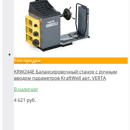
Топ продаж
KRW244E Балансировочный станок с ручным
вводом параметров KraftWell арт. VERTA
В наличии
4 621
руб.