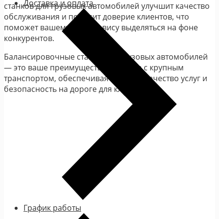
Доставка и оплата
станков для грузовых автомобилей улучшит качество
обслуживания и повысит доверие клиентов, что
поможет вашему автосервису выделяться на фоне
конкурентов.
Балансировочные станки для грузовых автомобилей
— это ваше преимущество в работе с крупным
транспортом, обеспечивая высокое качество услуг и
безопасность на дороге для клиентов!
График работы