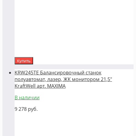
Купить
KRW245TE Балансировочный станок
полуавтомат, лазер, ЖК монитором 21,5"
KraftWell арт. MAXIMA
В наличии
9 278
руб.