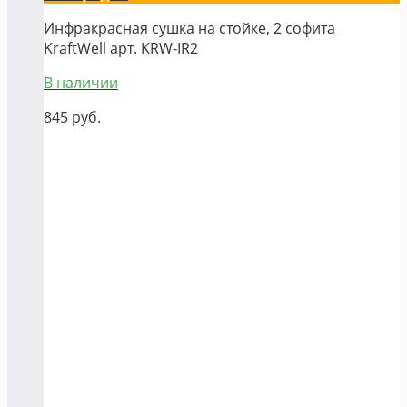
Инфракрасная сушка на стойке, 2 софита
KraftWell арт. KRW-IR2
В наличии
845
руб.