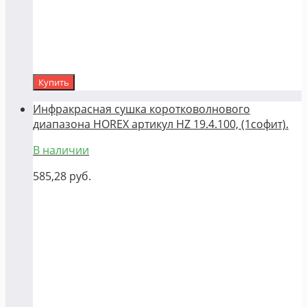
Купить
Инфракрасная сушка коротковолнового
диапазона HOREX артикул HZ 19.4.100, (1софит).
В наличии
585,28
руб.