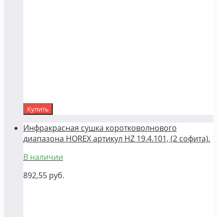
Купить
Инфракрасная сушка коротковолнового
диапазона HOREX артикул HZ 19.4.101, (2 софита).
В наличии
892,55
руб.