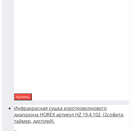
Купить
Инфракрасная сушка коротковолнового
диапазона HOREX артикул HZ 19.4.102, (2софита,
таймер, дисплей).