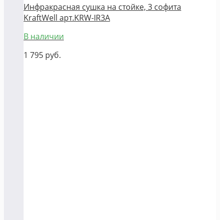
Инфракрасная сушка на стойке, 3 софита
KraftWell арт.KRW-IR3A
В наличии
1 795
руб.