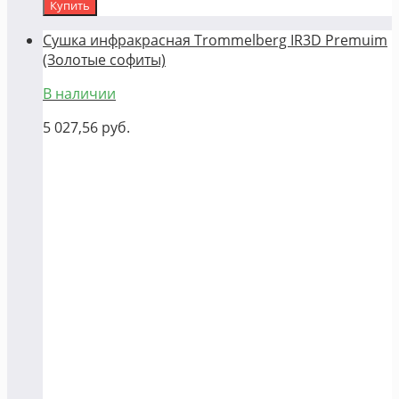
Купить
Сушка инфракрасная Trommelberg IR3D Premuim
(Золотые софиты)
В наличии
5 027,56
руб.