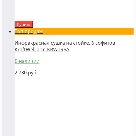
Купить
Топ продаж
Инфракрасная сушка на стойке, 6 софитов
KraftWell арт. KRW-IR6A
В наличии
2 730
руб.