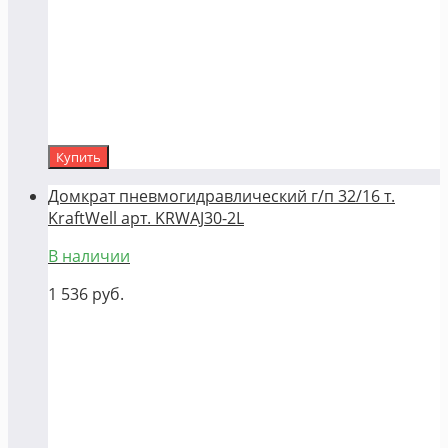
Купить
Домкрат пневмогидравлический г/п 32/16 т.
KraftWell арт. KRWAJ30-2L
В наличии
1 536
руб.