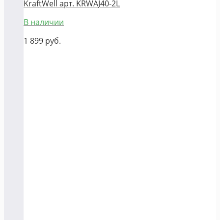
KraftWell арт. KRWAJ40-2L
В наличии
1 899
руб.