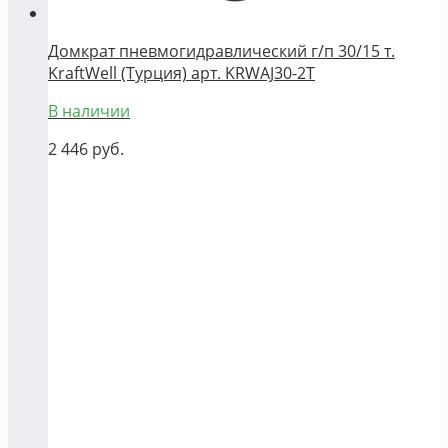
Домкрат пневмогидравлический г/п 30/15 т.
KraftWell (Турция) арт. KRWAJ30-2T
В наличии
2 446
руб.