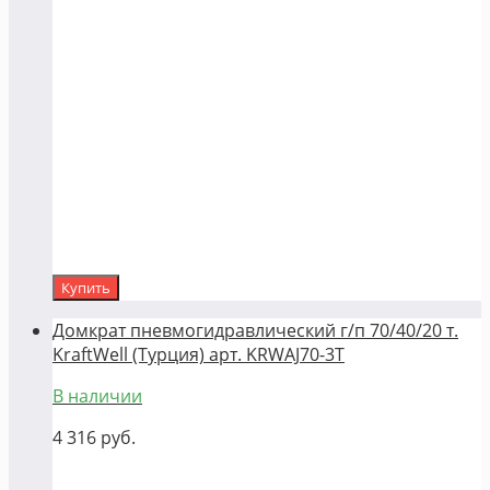
Купить
Домкрат пневмогидравлический г/п 70/40/20 т.
KraftWell (Турция) арт. KRWAJ70-3T
В наличии
4 316
руб.