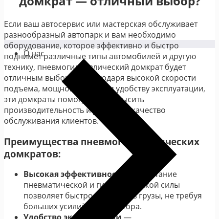
домкрат
—
отличный выбор?
Если ваш автосервис или мастерская обслуживает
разнообразный автопарк и вам необходимо
оборудование, которое эффективно и быстро
О нас
поднимет различные типы автомобилей и другую
технику, пневмогидравлический домкрат будет
отличным выбором. Благодаря высокой скорости
подъема, мощной системе и удобству эксплуатации,
эти домкраты помогут вам повысить
производительность и улучшить качество
обслуживания клиентов.
Преимущества пневмогидравлических
домкратов
:
Высокая эффективность
— сочетание
пневматической и гидравлической силы
позволяет быстро поднимать грузы, не требуя
больших усилий от оператора.
Удобство эксплуатации
—