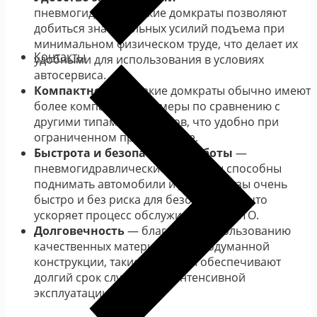
пневмогидравлические домкраты позволяют
добиться значительных усилий подъема при
минимальном физическом труде, что делает их
Контакты
удобными для использования в условиях
автосервиса.
Компактность
— такие домкраты обычно имеют
более компактные размеры по сравнению с
другими типами домкратов, что удобно при
ограниченном пространстве.
Быстрота и безопасность работы
—
пневмогидравлические домкраты способны
поднимать автомобили и другие грузы очень
быстро и без риска для безопасности, что
ускоряет процесс обслуживания на СТО.
Долговечность
— благодаря использованию
качественных материалов и продуманной
конструкции, такие домкраты обеспечивают
долгий срок службы при интенсивной
эксплуатации.