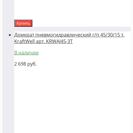
Купить
Домкрат пневмогидравлический г/п 45/30/15 т.
KraftWell арт. KRWAJ45-3T
В наличии
2 698
руб.