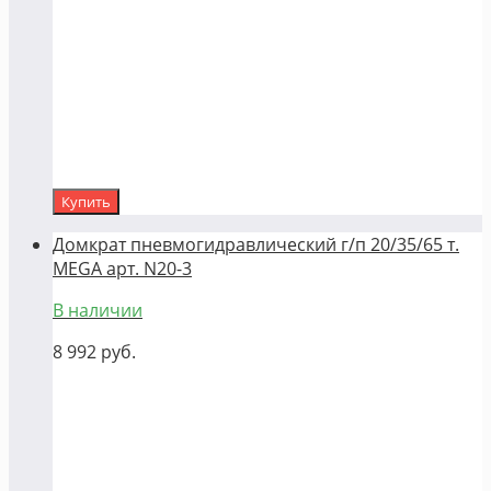
Купить
Домкрат пневмогидравлический г/п 20/35/65 т.
MEGA арт. N20-3
В наличии
8 992
руб.