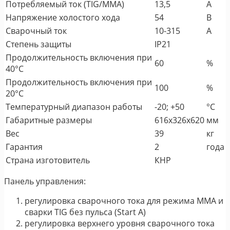
Потребляемый ток (TIG/MMA)
13,5
А
Напряжение холостого хода
54
В
Сварочный ток
10-315
А
Степень защиты
IP21
Продолжительность включения при
60
%
40°C
Продолжительность включения при
100
%
20°C
Температурный диапазон работы
-20; +50
°C
Габаритные размеры
616x326x620
мм
Вес
39
кг
Гарантия
2
года
Страна изготовитель
КНР
Панель управления:
регулировка сварочного тока для режима MMA и
сварки TIG без пульса (Start A)
регулировка верхнего уровня сварочного тока