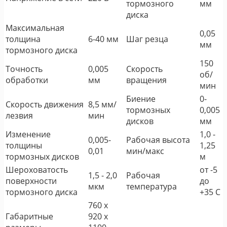
тормозного
мм
диска
Максимальная
0,05
толщина
6-40 мм
Шаг резца
мм
тормозного диска
150
Точность
0,005
Скорость
об/
обработки
мм
вращения
мин
Биение
0-
Скорость движения
8,5 мм/
тормозных
0,005
лезвия
мин
дисков
мм
Изменение
1,0 -
0,005-
Рабочая высота
толщины
1,25
0,01
мин/макс
тормозных дисков
м
Шероховатость
от -5
1,5 - 2,0
Рабочая
поверхности
до
мкм
температура
тормозного диска
+35 С
760 x
Габаритные
920 x