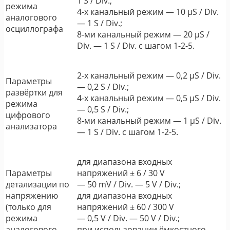
1 S / Div.;
режима
4-х канальный режим ― 10 μS / Div.
аналогового
― 1 S / Div.;
осциллографа
8-ми канальный режим ― 20 μS /
Div. ― 1 S / Div. с шагом 1-2-5.
2-х канальный режим ― 0,2 μS / Div.
Параметры
― 0,2 S / Div.;
развёртки для
4-х канальный режим ― 0,5 μS / Div.
режима
― 0,5 S / Div.;
цифрового
8-ми канальный режим ― 1 μS / Div.
анализатора
― 1 S / Div. с шагом 1-2-5.
для диапазона входных
Параметры
напряжений ± 6 / 30 V
детализации по
― 50 mV / Div. ― 5 V / Div.;
напряжению
для диапазона входных
(только для
напряжений ± 60 / 300 V
режима
― 0,5 V / Div. ― 50 V / Div.;
аналогового
при использовании ёмкостного