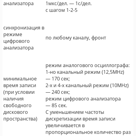
анализатора
1мкс/дел. ― 1с/дел.
с шагом 1-2-5
синхронизация в
режиме
по любому каналу, фронт
цифрового
анализатора
режим аналогового осциллографа:
1-но канальный режим (12,5MHz)
минимальное
― 170 сек;
время записи
2-х и 4-х канальный режим (10MHz)
(при условии
― 240 сек;
наличия
режим цифрового анализатора
свободного
― 85 сек.
дискового
С уменьшением частоты
пространства)
дискретизации время записи
увеличивается в
пропорциональное количество раз