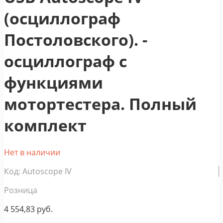
(осциллограф
Постоловского). -
осциллограф с
функциями
мотортестера. Полный
комплект
Нет в наличии
Код: Autoscope IV
Розница
4 554,83
руб.