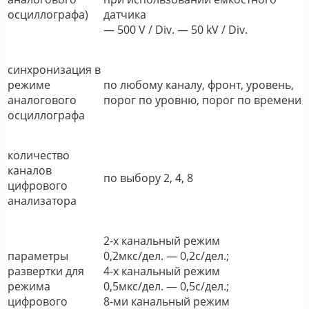
осциллографа)
датчика
― 500 V / Div. ― 50 kV / Div.
синхронизация в
режиме
по любому каналу, фронт, уровень,
аналогового
порог по уровню, порог по времени
осциллографа
количество
каналов
по выбору 2, 4, 8
цифрового
анализатора
2-х канальный режим
параметры
0,2мкс/дел. ― 0,2с/дел.;
развертки для
4-х канальный режим
режима
0,5мкс/дел. ― 0,5с/дел.;
цифрового
8-ми канальный режим