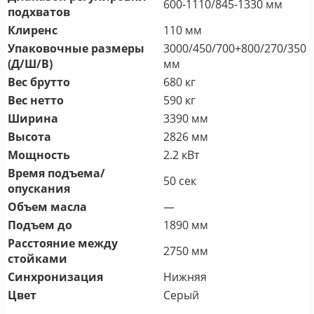
600-1110/845-1330 мм
подхватов
Клиренс
110 мм
Упаковочные размеры
3000/450/700+800/270/350
(Д/Ш/В)
мм
Вес брутто
680 кг
Вес нетто
590 кг
Ширина
3390 мм
Высота
2826 мм
Мощность
2.2 кВт
Время подъема/
50 сек
опускания
Объем масла
—
Подъем до
1890 мм
Расстояние между
2750 мм
стойками
Синхронизация
Нижняя
Цвет
Серый