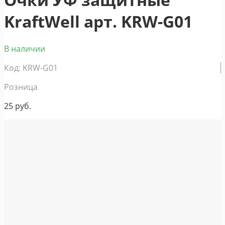
KraftWell арт. KRW-G01
В наличии
Код: KRW-G01
Розница
25
руб.