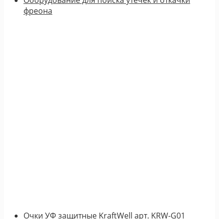
фреона
Очки УФ защитные KraftWell арт. KRW-G01