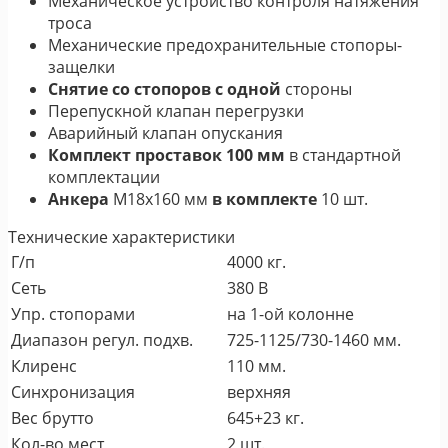
Механическое устройство контроля натяжения
троса
Механические предохранительные стопоры-
защелки
Снятие со стопоров с одной
стороны
Перепускной клапан перегрузки
Аварийный клапан опускания
Комплект проставок
100 мм
в стандартной
комплектации
Анкера
М18х160 мм
в комплекте
10 шт.
Технические характеристики
Г/п
4000 кг.
Сеть
380 В
Упр. стопорами
на 1-ой колонне
Диапазон регул. подхв.
725-1125/730-1460 мм.
Клиренс
110 мм.
Синхронизация
верхняя
Вес брутто
645+23 кг.
Кол-во мест
2 шт.