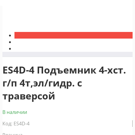
ES4D-4 Подъемник 4-хст.
г/п 4т,эл/гидр. с
траверсой
В наличии
Код: ES4D-4
Розница