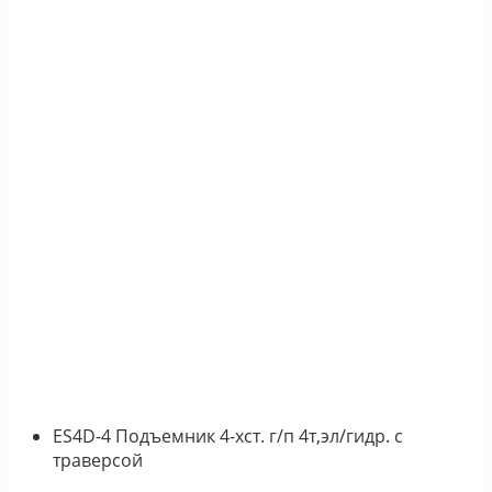
ES4D-4 Подъемник 4-хст. г/п 4т,эл/гидр. с
траверсой