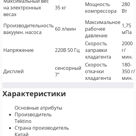
Максимальный вес
Мощность
280
на электронных
35 кг
компрессора
Вт
весах
Максимальное
Производительность
1,75
60 л/мин
рабочее
вакуумн. насоса
мПа
давление
Скорость
2000
Напряжение
220В 50 Гц
заправки
г/
хладагента
мин.
Скорость
180-
сенсорный
Дисплей
откачки
350 г/
7"
хладагента
мин.
Характеристики
Основные атрибуты
Производитель
Tektino
Страна производитель
Китай