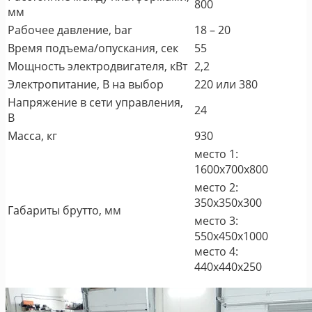
800
мм
Рабочее давление, bar
18 – 20
Время подъема/опускания, сек
55
Мощность электродвигателя, кВт
2,2
Электропитание, В на выбор
220 или 380
Напряжение в сети управления,
24
В
Масса, кг
930
место 1:
1600х700х800
место 2:
350х350х300
Габариты брутто, мм
место 3:
550х450х1000
место 4:
440х440х250