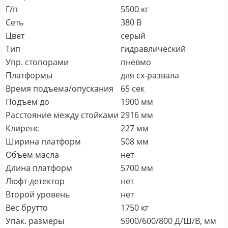
Г/п
5500 кг
Сеть
380 В
Цвет
серый
Тип
гидравлический
Упр. стопорами
пневмо
Платформы
для сх-развала
Время подъема/опускания
65 сек
Подъем до
1900 мм
Расстояние между стойками
2916 мм
Клиренс
227 мм
Ширина платформ
508 мм
Объем масла
нет
Длина платформ
5700 мм
Люфт-детектор
нет
Второй уровень
нет
Вес брутто
1750 кг
Упак. размеры
5900/600/800 Д/Ш/В, мм