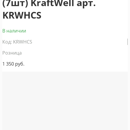
(7шт) KraftWell арт.
KRWHCS
В наличии
Код: KRWHCS
Розница
1 350
руб.