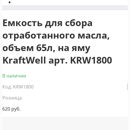
Емкость для сбора
отработанного масла,
объем 65л, на яму
KraftWell арт. KRW1800
В наличии
Код: KRW1800
Розница
620
руб.