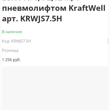
пневмолифтом KraftWell
арт. KRWJS7.5H
В наличии
Код: KRWJS7.5H
Розница
1 256
руб.