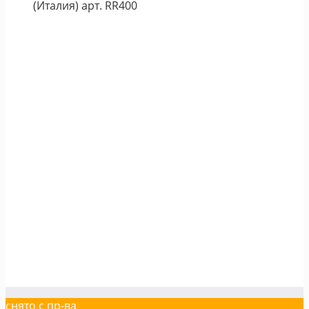
(Италия) арт. RR400
снято с пр-ва