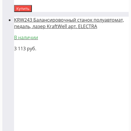
Купить
KRW243 Балансировочный станок полуавтомат,
педаль, лазер KraftWell арт. ELECTRA
В наличии
3 113
руб.