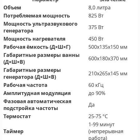
Объем
8,0 литра
Потребляемая мощность
825 Вт
Мощность ультразвукового
375 Вт
генератора
Мощность нагревателя
450 Вт
Рабочая ёмкость (Д×Ш×Г)
500x135x150 мм
Габаритные размеры ванны
600x180x370 мм
(Д×Ш×В)
Габаритные размеры
210x265x145 мм
генератора (Д×Ш×В)
Рабочая частота
60 кГц
Амплитудная модуляция
до 90%
Фазовая автоматическая
Да
подстройка частоты
Термостат
25-75 °С
1-99 минут
Таймер
(непрерывная
работа)