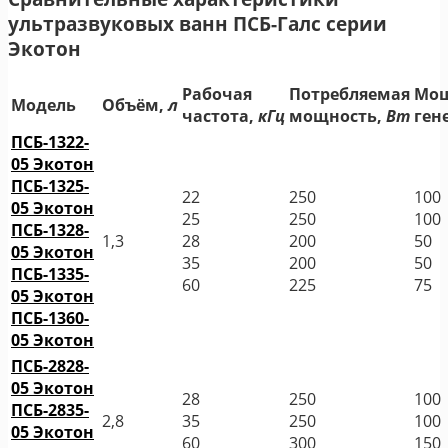
ультразвуковых ванн ПСБ-Галс серии
Экотон
Рабочая
Потребляемая
Мощ
Модель
Объём,
л
частота,
кГц
мощность,
Вт
ген
ПСБ-1322-
05 Экотон
ПСБ-1325-
22
250
100
05 Экотон
25
250
100
ПСБ-1328-
1,3
28
200
50
05 Экотон
35
200
50
ПСБ-1335-
60
225
75
05 Экотон
ПСБ-1360-
05 Экотон
ПСБ-2828-
05 Экотон
28
250
100
ПСБ-2835-
2,8
35
250
100
05 Экотон
60
300
150