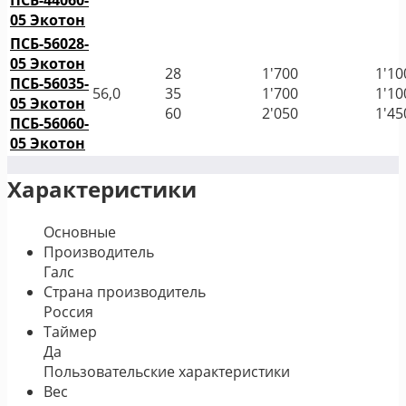
ПСБ-44060-
05 Экотон
ПСБ-56028-
05 Экотон
28
1'700
1'10
ПСБ-56035-
56,0
35
1'700
1'10
05 Экотон
60
2'050
1'45
ПСБ-56060-
05 Экотон
Характеристики
Основные
Производитель
Галс
Страна производитель
Россия
Таймер
Да
Пользовательские характеристики
Вес