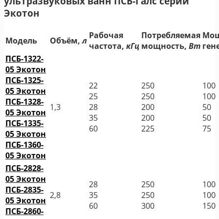
ультразвуковых ванн ПСБ-Галс серии
Экотон
Рабочая
Потребляемая
Мощ
Модель
Объём,
л
частота,
кГц
мощность,
Вт
ген
ПСБ-1322-
05 Экотон
ПСБ-1325-
22
250
100
05 Экотон
25
250
100
ПСБ-1328-
1,3
28
200
50
05 Экотон
35
200
50
ПСБ-1335-
60
225
75
05 Экотон
ПСБ-1360-
05 Экотон
ПСБ-2828-
05 Экотон
28
250
100
ПСБ-2835-
2,8
35
250
100
05 Экотон
60
300
150
ПСБ-2860-