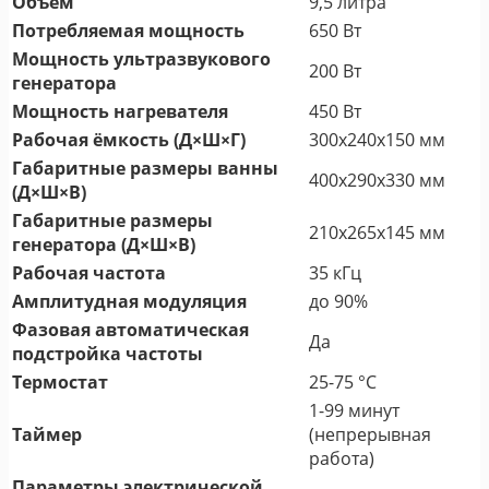
Объем
9,5 литра
Потребляемая мощность
650 Вт
Мощность ультразвукового
200 Вт
генератора
Мощность нагревателя
450 Вт
Рабочая ёмкость (Д×Ш×Г)
300x240x150 мм
Габаритные размеры ванны
400x290x330 мм
(Д×Ш×В)
Габаритные размеры
210x265x145 мм
генератора (Д×Ш×В)
Рабочая частота
35 кГц
Амплитудная модуляция
до 90%
Фазовая автоматическая
Да
подстройка частоты
Термостат
25-75 °С
1-99 минут
Таймер
(непрерывная
работа)
Параметры электрической