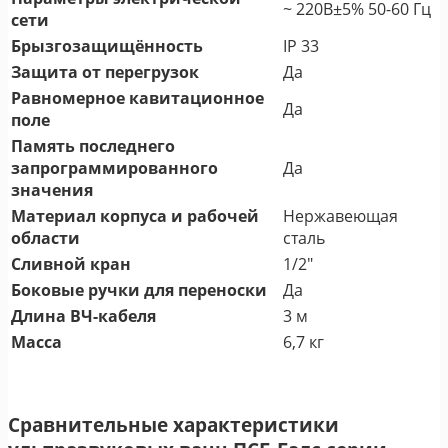
~ 220В±5% 50-60 Гц
сети
Брызгозащищённость
IP 33
Защита от перегрузок
Да
Равномерное кавитационное
Да
поле
Память последнего
запрограммированного
Да
значения
Материал корпуса и рабочей
Нержавеющая
области
сталь
Сливной кран
1/2"
Боковые ручки для переноски
Да
Длина ВЧ-кабеля
3 м
Масса
6,7 кг
Сравнительные характеристики