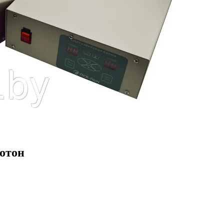
котон