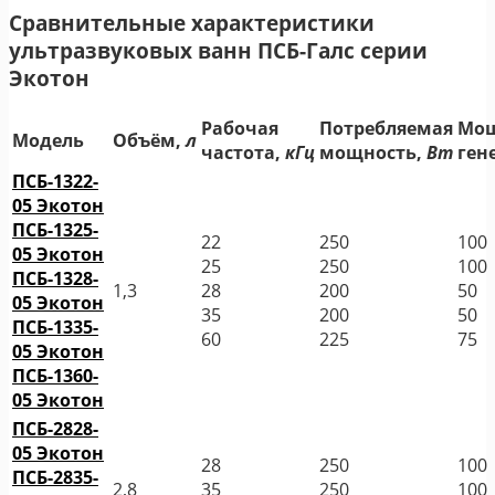
Сравнительные характеристики
ультразвуковых ванн ПСБ-Галс серии
Экотон
Рабочая
Потребляемая
Мощ
Модель
Объём,
л
частота,
кГц
мощность,
Вт
ген
ПСБ-1322-
05 Экотон
ПСБ-1325-
22
250
100
05 Экотон
25
250
100
ПСБ-1328-
1,3
28
200
50
05 Экотон
35
200
50
ПСБ-1335-
60
225
75
05 Экотон
ПСБ-1360-
05 Экотон
ПСБ-2828-
05 Экотон
28
250
100
ПСБ-2835-
2,8
35
250
100