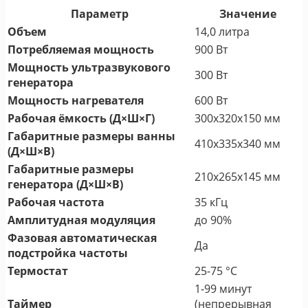
Параметр
Значение
Объем
14,0 литра
Потребляемая мощность
900 Вт
Мощность ультразвукового
300 Вт
генератора
Мощность нагревателя
600 Вт
Рабочая ёмкость (Д×Ш×Г)
300x320x150 мм
Габаритные размеры ванны
410x335x340 мм
(Д×Ш×В)
Габаритные размеры
210x265x145 мм
генератора (Д×Ш×В)
Рабочая частота
35 кГц
Амплитудная модуляция
до 90%
Фазовая автоматическая
Да
подстройка частоты
Термостат
25-75 °С
1-99 минут
Таймер
(непрерывная