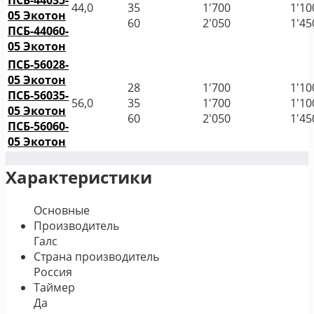
ПСБ-44035-
44,0
35
1'700
1'10
05 Экотон
60
2'050
1'45
ПСБ-44060-
05 Экотон
ПСБ-56028-
05 Экотон
28
1'700
1'10
ПСБ-56035-
56,0
35
1'700
1'10
05 Экотон
60
2'050
1'45
ПСБ-56060-
05 Экотон
Характеристики
Основные
Производитель
Галс
Страна производитель
Россия
Таймер
Да